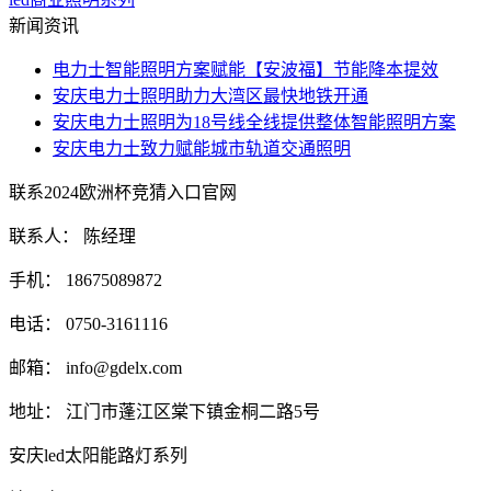
新闻资讯
电力士智能照明方案赋能【安波福】节能降本提效
安庆电力士照明助力大湾区最快地铁开通
安庆电力士照明为18号线全线提供整体智能照明方案
安庆电力士致力赋能城市轨道交通照明
联系2024欧洲杯竞猜入口官网
联系人： 陈经理
手机： 18675089872
电话： 0750-3161116
邮箱：
info@gdelx.com
地址： 江门市蓬江区棠下镇金桐二路5号
安庆led太阳能路灯系列