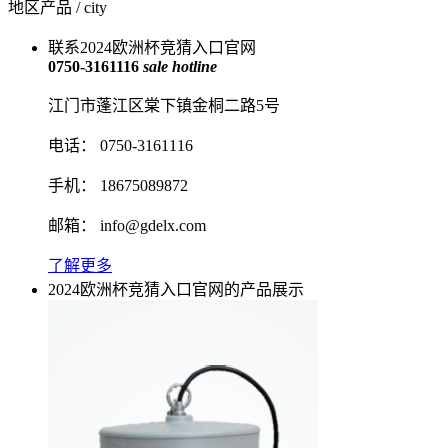
地区产品
/ city
联系2024欧洲杯竞猜入口官网
0750-3161116
sale hotline
江门市蓬江区棠下镇金桐二路5号
电话： 0750-3161116
手机： 18675089872
邮箱：
info@gdelx.com
了解更多
2024欧洲杯竞猜入口官网的产品展示