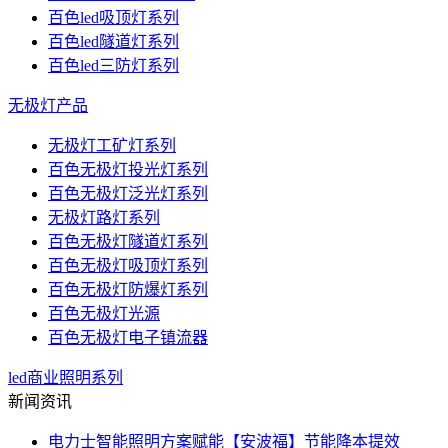
百色led吸顶灯系列
百色led隧道灯系列
百色led三防灯系列
无极灯产品
无极灯工矿灯系列
百色无极灯投光灯系列
百色无极灯泛光灯系列
无极灯路灯系列
百色无极灯隧道灯系列
百色无极灯吸顶灯系列
百色无极灯防爆灯系列
百色无极灯光源
百色无极灯电子镇流器
led商业照明系列
新闻资讯
电力士智能照明方案赋能【安波福】节能降本提效