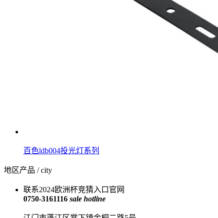
百色ldb004投光灯系列
地区产品
/ city
联系2024欧洲杯竞猜入口官网
0750-3161116
sale hotline
江门市蓬江区棠下镇金桐二路5号