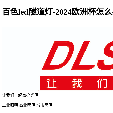
百色led隧道灯-2024欧洲杯怎
让我们一起点亮光明
工业照明 商业照明 城市照明