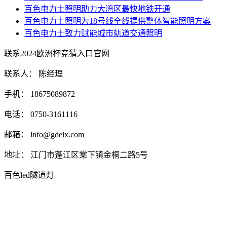
百色电力士照明助力大湾区最快地铁开通
百色电力士照明为18号线全线提供整体智能照明方案
百色电力士致力赋能城市轨道交通照明
联系2024欧洲杯竞猜入口官网
联系人： 陈经理
手机： 18675089872
电话： 0750-3161116
邮箱：
info@gdelx.com
地址： 江门市蓬江区棠下镇金桐二路5号
百色led隧道灯