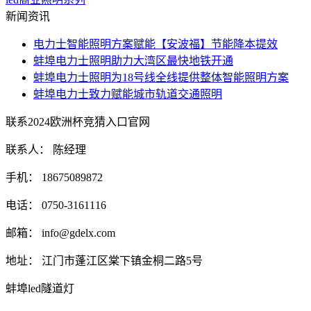
新闻资讯
电力士智能照明方案赋能【安波福】节能降本提效
蚌埠电力士照明助力大湾区最快地铁开通
蚌埠电力士照明为18号线全线提供整体智能照明方案
蚌埠电力士致力赋能城市轨道交通照明
联系2024欧洲杯竞猜入口官网
联系人： 陈经理
手机： 18675089872
电话： 0750-3161116
邮箱：
info@gdelx.com
地址： 江门市蓬江区棠下镇金桐二路5号
蚌埠led隧道灯