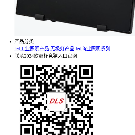
产品分类
led工业照明产品
无极灯产品
led商业照明系列
联系2024欧洲杯竞猜入口官网