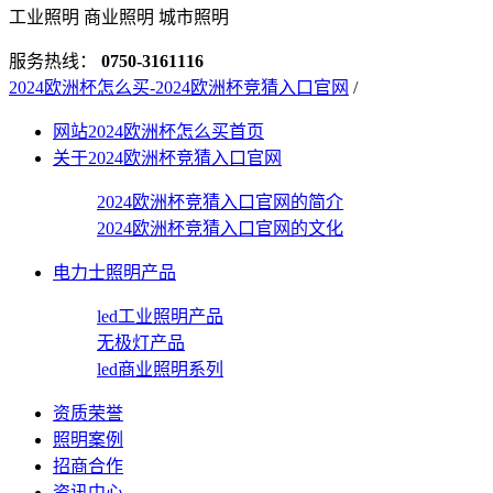
工业照明 商业照明 城市照明
服务热线：
0750-3161116
2024欧洲杯怎么买-2024欧洲杯竞猜入口官网
/
网站2024欧洲杯怎么买首页
关于2024欧洲杯竞猜入口官网
2024欧洲杯竞猜入口官网的简介
2024欧洲杯竞猜入口官网的文化
电力士照明产品
led工业照明产品
无极灯产品
led商业照明系列
资质荣誉
照明案例
招商合作
资讯中心