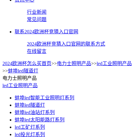
行业新闻
常见问题
联系2024欧洲杯竞猜入口官网
2024欧洲杯竞猜入口官网的联系方式
在线留言
2024欧洲杯怎么买首页
>>
电力士照明产品
>>
led工业照明产品
>>
蚌埠led隧道灯
电力士照明产品
led工业照明产品
蚌埠led智能工业照明灯系列
蚌埠led隧道灯
蚌埠led油站灯系列
蚌埠led太阳能路灯系列
led工矿灯系列
led投光灯系列