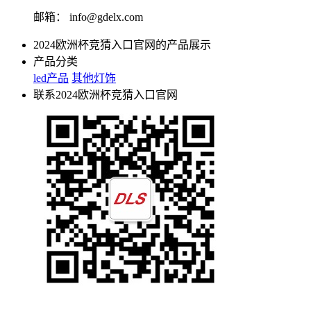
邮箱：
info@gdelx.com
2024欧洲杯竞猜入口官网的产品展示
产品分类
led产品
其他灯饰
联系2024欧洲杯竞猜入口官网