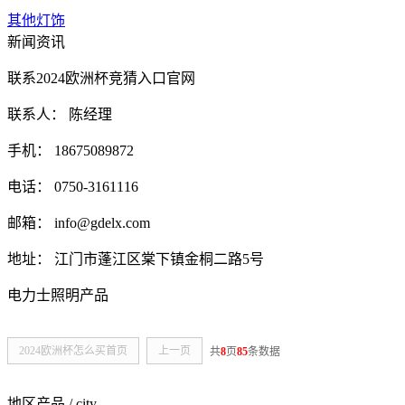
其他灯饰
新闻资讯
联系2024欧洲杯竞猜入口官网
联系人： 陈经理
手机： 18675089872
电话： 0750-3161116
邮箱：
info@gdelx.com
地址： 江门市蓬江区棠下镇金桐二路5号
电力士照明产品
2024欧洲杯怎么买首页
上一页
共
8
页
85
条数据
地区产品
/ city