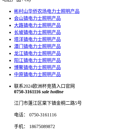
彬村山华侨农场电力士照明产品
会山镇电力士照明产品
大路镇电力士照明产品
长坡镇电力士照明产品
塔洋镇电力士照明产品
潭门镇电力士照明产品
龙江镇电力士照明产品
阳江镇电力士照明产品
博鳌镇电力士照明产品
中原镇电力士照明产品
联系2024欧洲杯竞猜入口官网
0750-3161116
sale hotline
江门市蓬江区棠下镇金桐二路5号
电话： 0750-3161116
手机： 18675089872