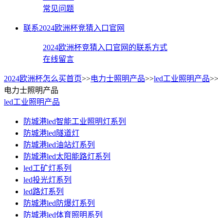
常见问题
联系2024欧洲杯竞猜入口官网
2024欧洲杯竞猜入口官网的联系方式
在线留言
2024欧洲杯怎么买首页
>>
电力士照明产品
>>
led工业照明产品
>
电力士照明产品
led工业照明产品
防城港led智能工业照明灯系列
防城港led隧道灯
防城港led油站灯系列
防城港led太阳能路灯系列
led工矿灯系列
led投光灯系列
led路灯系列
防城港led防爆灯系列
防城港led体育照明系列