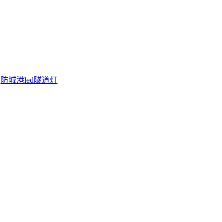
>
防城港led隧道灯