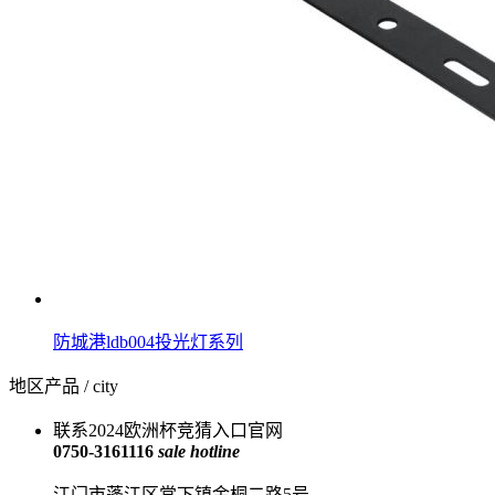
防城港ldb004投光灯系列
地区产品
/ city
联系2024欧洲杯竞猜入口官网
0750-3161116
sale hotline
江门市蓬江区棠下镇金桐二路5号