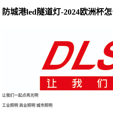
防城港led隧道灯-2024欧洲杯
让我们一起点亮光明
工业照明 商业照明 城市照明