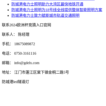
防城港电力士照明助力大湾区最快地铁开通
防城港电力士照明为18号线全线提供整体智能照明方案
防城港电力士致力赋能城市轨道交通照明
联系2024欧洲杯竞猜入口官网
联系人： 陈经理
手机： 18675089872
电话： 0750-3161116
邮箱：
info@gdelx.com
地址： 江门市蓬江区棠下镇金桐二路5号
防城港led隧道灯