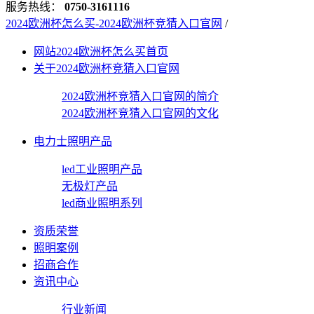
服务热线：
0750-3161116
2024欧洲杯怎么买-2024欧洲杯竞猜入口官网
/
网站2024欧洲杯怎么买首页
关于2024欧洲杯竞猜入口官网
2024欧洲杯竞猜入口官网的简介
2024欧洲杯竞猜入口官网的文化
电力士照明产品
led工业照明产品
无极灯产品
led商业照明系列
资质荣誉
照明案例
招商合作
资讯中心
行业新闻