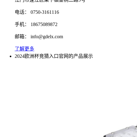
电话： 0750-3161116
手机： 18675089872
邮箱：
info@gdelx.com
了解更多
2024欧洲杯竞猜入口官网的产品展示