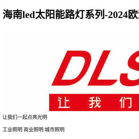
海南led太阳能路灯系列-202
让我们一起点亮光明
工业照明 商业照明 城市照明