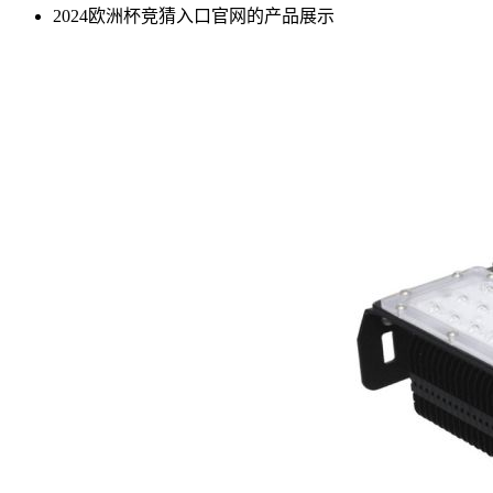
2024欧洲杯竞猜入口官网的产品展示