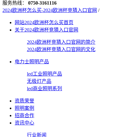
服务热线：
0750-3161116
2024欧洲杯怎么买-2024欧洲杯竞猜入口官网
/
网站2024欧洲杯怎么买首页
关于2024欧洲杯竞猜入口官网
2024欧洲杯竞猜入口官网的简介
2024欧洲杯竞猜入口官网的文化
电力士照明产品
led工业照明产品
无极灯产品
led商业照明系列
资质荣誉
照明案例
招商合作
资讯中心
行业新闻