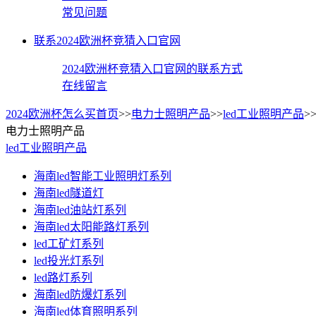
常见问题
联系2024欧洲杯竞猜入口官网
2024欧洲杯竞猜入口官网的联系方式
在线留言
2024欧洲杯怎么买首页
>>
电力士照明产品
>>
led工业照明产品
>
电力士照明产品
led工业照明产品
海南led智能工业照明灯系列
海南led隧道灯
海南led油站灯系列
海南led太阳能路灯系列
led工矿灯系列
led投光灯系列
led路灯系列
海南led防爆灯系列
海南led体育照明系列