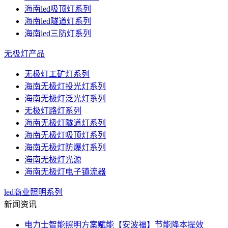
海南led吸顶灯系列
海南led隧道灯系列
海南led三防灯系列
无极灯产品
无极灯工矿灯系列
海南无极灯投光灯系列
海南无极灯泛光灯系列
无极灯路灯系列
海南无极灯隧道灯系列
海南无极灯吸顶灯系列
海南无极灯防爆灯系列
海南无极灯光源
海南无极灯电子镇流器
led商业照明系列
新闻资讯
电力士智能照明方案赋能【安波福】节能降本提效