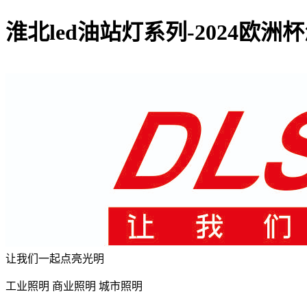
淮北led油站灯系列-2024欧洲
让我们一起点亮光明
工业照明 商业照明 城市照明