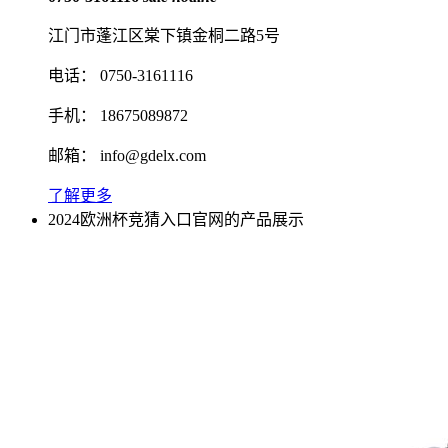
江门市蓬江区棠下镇金桐二路5号
电话： 0750-3161116
手机： 18675089872
邮箱：
info@gdelx.com
了解更多
2024欧洲杯竞猜入口官网的产品展示