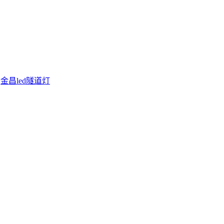
>
金昌led隧道灯