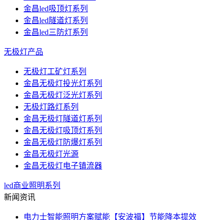
金昌led吸顶灯系列
金昌led隧道灯系列
金昌led三防灯系列
无极灯产品
无极灯工矿灯系列
金昌无极灯投光灯系列
金昌无极灯泛光灯系列
无极灯路灯系列
金昌无极灯隧道灯系列
金昌无极灯吸顶灯系列
金昌无极灯防爆灯系列
金昌无极灯光源
金昌无极灯电子镇流器
led商业照明系列
新闻资讯
电力士智能照明方案赋能【安波福】节能降本提效