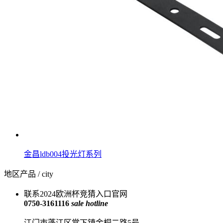
金昌ldb004投光灯系列
地区产品
/ city
联系2024欧洲杯竞猜入口官网
0750-3161116
sale hotline
江门市蓬江区棠下镇金桐二路5号