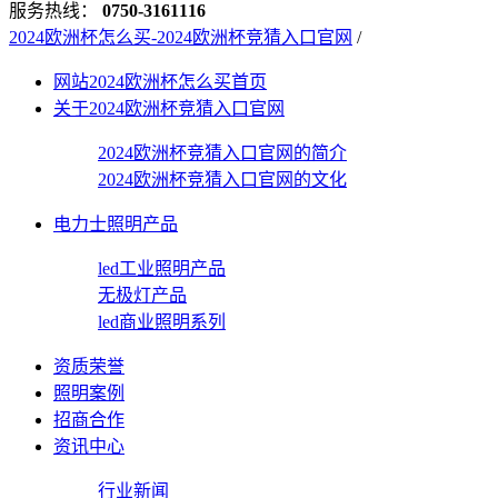
服务热线：
0750-3161116
2024欧洲杯怎么买-2024欧洲杯竞猜入口官网
/
网站2024欧洲杯怎么买首页
关于2024欧洲杯竞猜入口官网
2024欧洲杯竞猜入口官网的简介
2024欧洲杯竞猜入口官网的文化
电力士照明产品
led工业照明产品
无极灯产品
led商业照明系列
资质荣誉
照明案例
招商合作
资讯中心
行业新闻