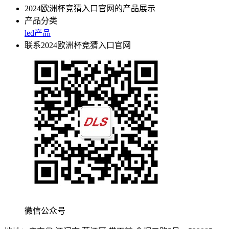
2024欧洲杯竞猜入口官网的产品展示
产品分类
led产品
联系2024欧洲杯竞猜入口官网
微信公众号