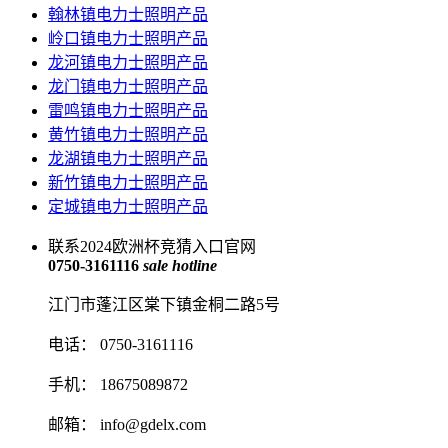
翰林镇电力士照明产品
岭口镇电力士照明产品
龙河镇电力士照明产品
龙门镇电力士照明产品
雷鸣镇电力士照明产品
黄竹镇电力士照明产品
龙湖镇电力士照明产品
新竹镇电力士照明产品
定城镇电力士照明产品
联系2024欧洲杯竞猜入口官网
0750-3161116
sale hotline
江门市蓬江区棠下镇金桐二路5号
电话： 0750-3161116
手机： 18675089872
邮箱：
info@gdelx.com