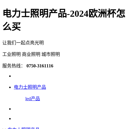
电力士照明产品-2024欧洲杯怎
么买
让我们一起点亮光明
工业照明 商业照明 城市照明
服务热线：
0750-3161116
电力士照明产品
led产品