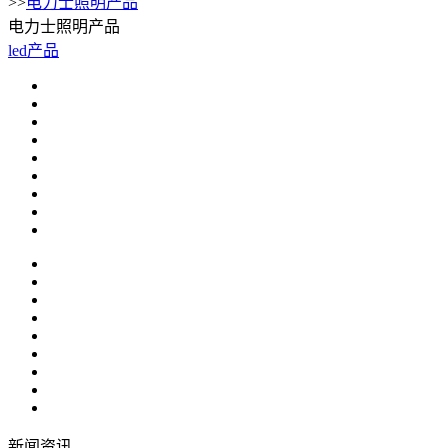
>>
电力士照明产品
电力士照明产品
led产品
新闻资讯