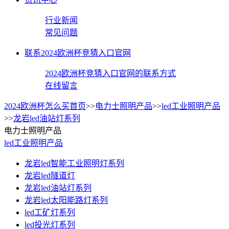
行业新闻
常见问题
联系2024欧洲杯竞猜入口官网
2024欧洲杯竞猜入口官网的联系方式
在线留言
2024欧洲杯怎么买首页
>>
电力士照明产品
>>
led工业照明产品
>>
龙岩led油站灯系列
电力士照明产品
led工业照明产品
龙岩led智能工业照明灯系列
龙岩led隧道灯
龙岩led油站灯系列
龙岩led太阳能路灯系列
led工矿灯系列
led投光灯系列