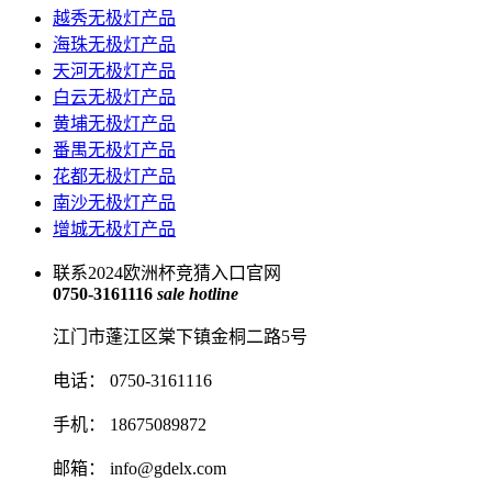
越秀无极灯产品
海珠无极灯产品
天河无极灯产品
白云无极灯产品
黄埔无极灯产品
番禺无极灯产品
花都无极灯产品
南沙无极灯产品
增城无极灯产品
联系2024欧洲杯竞猜入口官网
0750-3161116
sale hotline
江门市蓬江区棠下镇金桐二路5号
电话： 0750-3161116
手机： 18675089872
邮箱：
info@gdelx.com