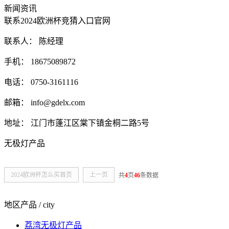
新闻资讯
联系2024欧洲杯竞猜入口官网
联系人： 陈经理
手机： 18675089872
电话： 0750-3161116
邮箱：
info@gdelx.com
地址： 江门市蓬江区棠下镇金桐二路5号
无极灯产品
2024欧洲杯怎么买首页
上一页
共
4
页
46
条数据
地区产品
/ city
荔湾无极灯产品