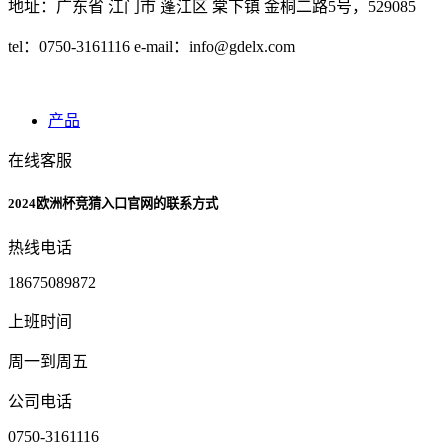
地址：广东省 江门市 蓬江区 棠下镇 金桐二路5号，529085
tel：0750-3161116 e-mail：
info@gdelx.com
产品
在线客服
2024欧洲杯竞猜入口官网的联系方式
热线电话
18675089872
上班时间
周一到周五
公司电话
0750-3161116