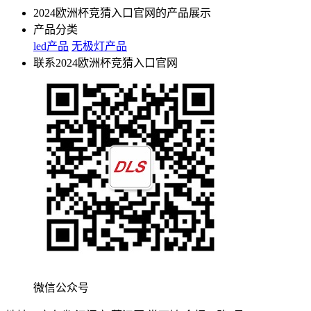
2024欧洲杯竞猜入口官网的产品展示
产品分类
led产品
无极灯产品
联系2024欧洲杯竞猜入口官网
微信公众号