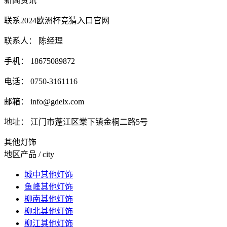
新闻资讯
联系2024欧洲杯竞猜入口官网
联系人： 陈经理
手机： 18675089872
电话： 0750-3161116
邮箱：
info@gdelx.com
地址： 江门市蓬江区棠下镇金桐二路5号
其他灯饰
地区产品
/ city
城中其他灯饰
鱼峰其他灯饰
柳南其他灯饰
柳北其他灯饰
柳江其他灯饰