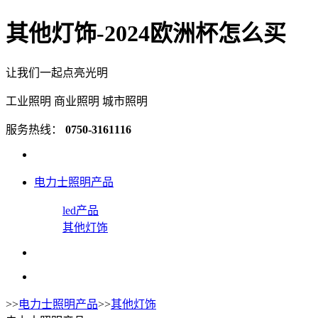
其他灯饰-2024欧洲杯怎么买
让我们一起点亮光明
工业照明 商业照明 城市照明
服务热线：
0750-3161116
电力士照明产品
led产品
其他灯饰
>>
电力士照明产品
>>
其他灯饰