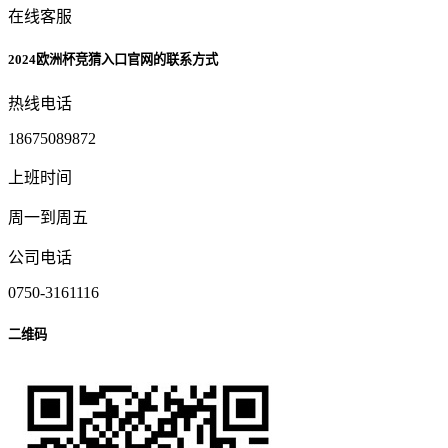
在线客服
2024欧洲杯竞猜入口官网的联系方式
热线电话
18675089872
上班时间
周一到周五
公司电话
0750-3161116
二维码