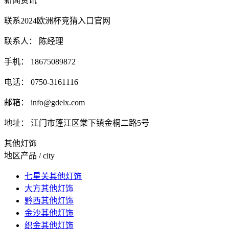
新闻资讯
联系2024欧洲杯竞猜入口官网
联系人： 陈经理
手机： 18675089872
电话： 0750-3161116
邮箱：
info@gdelx.com
地址： 江门市蓬江区棠下镇金桐二路5号
其他灯饰
地区产品
/ city
七星关其他灯饰
大方其他灯饰
黔西其他灯饰
金沙其他灯饰
织金其他灯饰