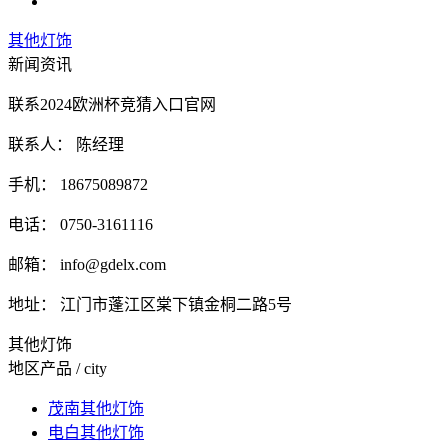
其他灯饰
新闻资讯
联系2024欧洲杯竞猜入口官网
联系人： 陈经理
手机： 18675089872
电话： 0750-3161116
邮箱：
info@gdelx.com
地址： 江门市蓬江区棠下镇金桐二路5号
其他灯饰
地区产品
/ city
茂南其他灯饰
电白其他灯饰