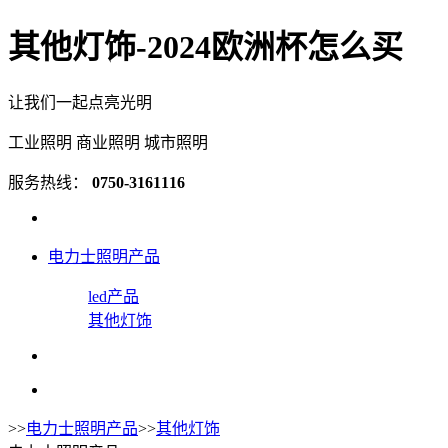
其他灯饰-2024欧洲杯怎么买
让我们一起点亮光明
工业照明 商业照明 城市照明
服务热线：
0750-3161116
电力士照明产品
led产品
其他灯饰
>>
电力士照明产品
>>
其他灯饰