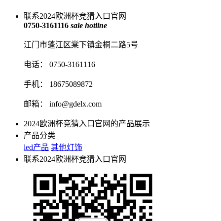
联系2024欧洲杯竞猜入口官网
0750-3161116
sale hotline
江门市蓬江区棠下镇金桐二路5号
电话： 0750-3161116
手机： 18675089872
邮箱：
info@gdelx.com
2024欧洲杯竞猜入口官网的产品展示
产品分类
led产品
其他灯饰
联系2024欧洲杯竞猜入口官网