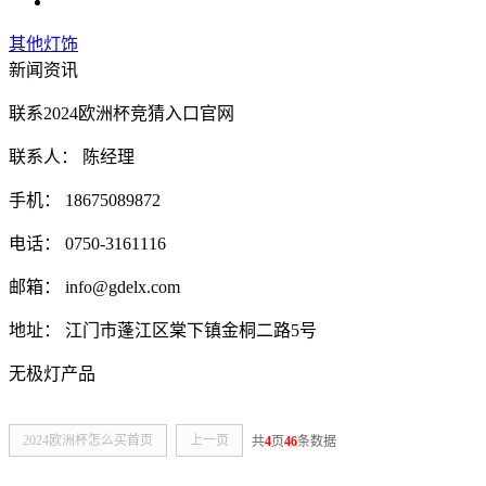
其他灯饰
新闻资讯
联系2024欧洲杯竞猜入口官网
联系人： 陈经理
手机： 18675089872
电话： 0750-3161116
邮箱：
info@gdelx.com
地址： 江门市蓬江区棠下镇金桐二路5号
无极灯产品
2024欧洲杯怎么买首页
上一页
共
4
页
46
条数据