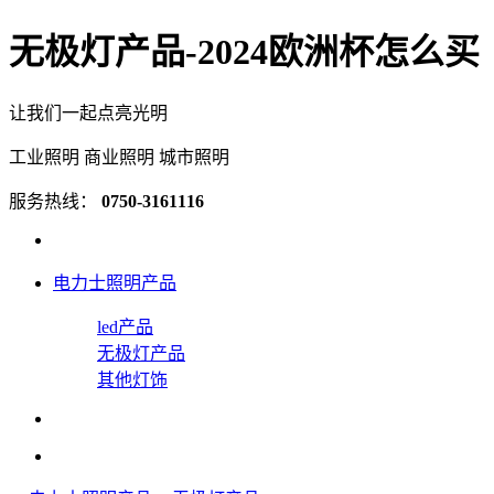
无极灯产品-2024欧洲杯怎么买
让我们一起点亮光明
工业照明 商业照明 城市照明
服务热线：
0750-3161116
电力士照明产品
led产品
无极灯产品
其他灯饰