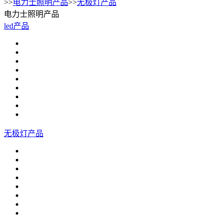
>>
电力士照明产品
>>
无极灯产品
电力士照明产品
led产品
无极灯产品