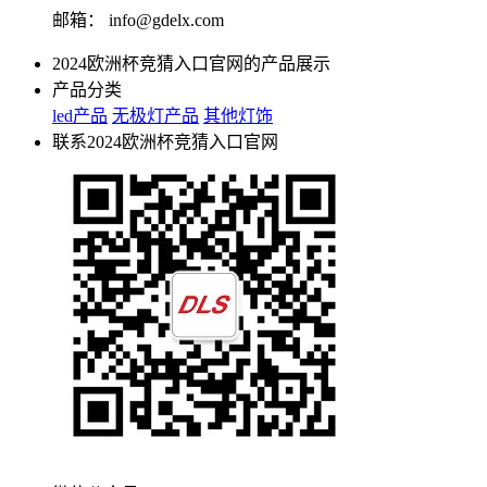
邮箱：
info@gdelx.com
2024欧洲杯竞猜入口官网的产品展示
产品分类
led产品
无极灯产品
其他灯饰
联系2024欧洲杯竞猜入口官网