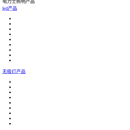
电力士照明产品
led产品
无极灯产品