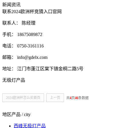
新闻资讯
联系2024欧洲杯竞猜入口官网
联系人： 陈经理
手机： 18675089872
电话： 0750-3161116
邮箱：
info@gdelx.com
地址： 江门市蓬江区棠下镇金桐二路5号
无极灯产品
2024欧洲杯怎么买首页
上一页
共
4
页
46
条数据
地区产品
/ city
西峰无极灯产品