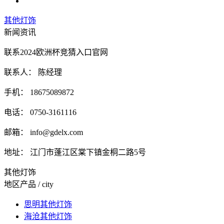
其他灯饰
新闻资讯
联系2024欧洲杯竞猜入口官网
联系人： 陈经理
手机： 18675089872
电话： 0750-3161116
邮箱：
info@gdelx.com
地址： 江门市蓬江区棠下镇金桐二路5号
其他灯饰
地区产品
/ city
思明其他灯饰
海沧其他灯饰