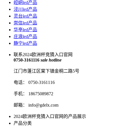
崆峒led产品
泾川led产品
灵台led产品
崇信led产品
华亭led产品
庄浪led产品
静宁led产品
联系2024欧洲杯竞猜入口官网
0750-3161116
sale hotline
江门市蓬江区棠下镇金桐二路5号
电话： 0750-3161116
手机： 18675089872
邮箱：
info@gdelx.com
2024欧洲杯竞猜入口官网的产品展示
产品分类