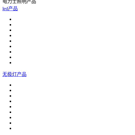
电力士照明产品
led产品
无极灯产品