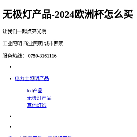
无极灯产品-2024欧洲杯怎么买
让我们一起点亮光明
工业照明 商业照明 城市照明
服务热线：
0750-3161116
电力士照明产品
led产品
无极灯产品
其他灯饰