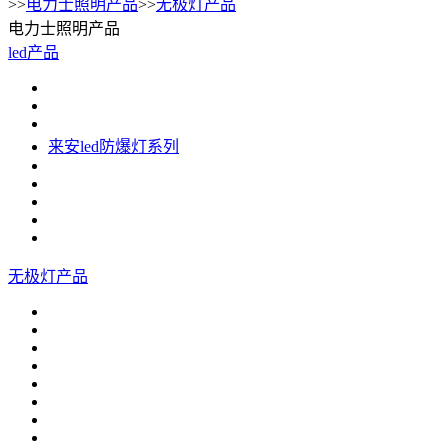
>>
电力士照明产品
>>
无极灯产品
电力士照明产品
led产品
来安led防爆灯系列
无极灯产品