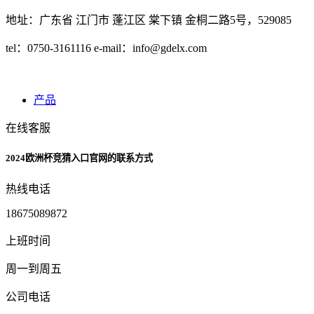
地址：广东省 江门市 蓬江区 棠下镇 金桐二路5号，529085
tel：0750-3161116 e-mail：
info@gdelx.com
产品
在线客服
2024欧洲杯竞猜入口官网的联系方式
热线电话
18675089872
上班时间
周一到周五
公司电话