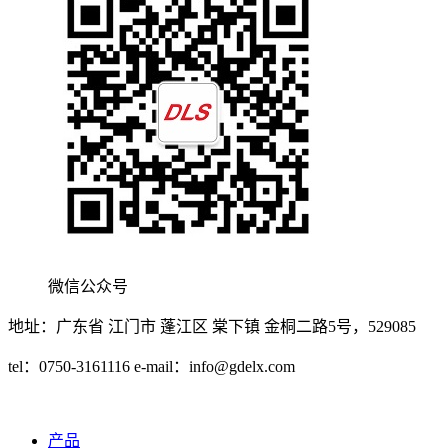
微信公众号
地址：广东省 江门市 蓬江区 棠下镇 金桐二路5号，529085
tel：0750-3161116 e-mail：
info@gdelx.com
产品