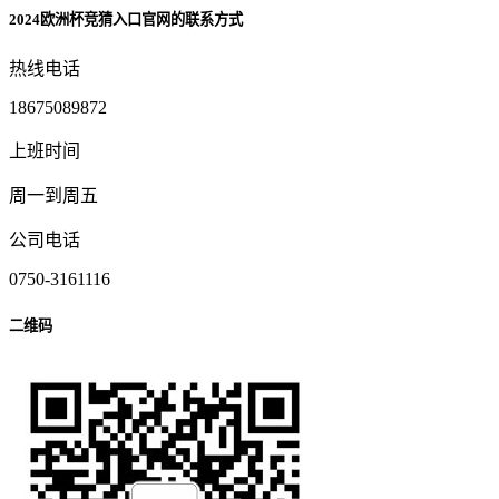
2024欧洲杯竞猜入口官网的联系方式
热线电话
18675089872
上班时间
周一到周五
公司电话
0750-3161116
二维码