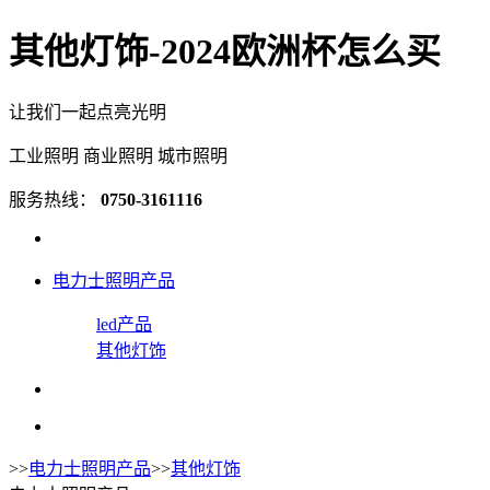
其他灯饰-2024欧洲杯怎么买
让我们一起点亮光明
工业照明 商业照明 城市照明
服务热线：
0750-3161116
电力士照明产品
led产品
其他灯饰
>>
电力士照明产品
>>
其他灯饰