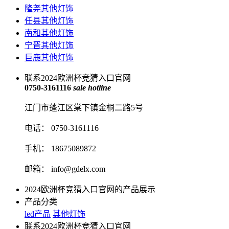
隆尧其他灯饰
任县其他灯饰
南和其他灯饰
宁晋其他灯饰
巨鹿其他灯饰
联系2024欧洲杯竞猜入口官网
0750-3161116
sale hotline
江门市蓬江区棠下镇金桐二路5号
电话： 0750-3161116
手机： 18675089872
邮箱：
info@gdelx.com
2024欧洲杯竞猜入口官网的产品展示
产品分类
led产品
其他灯饰
联系2024欧洲杯竞猜入口官网