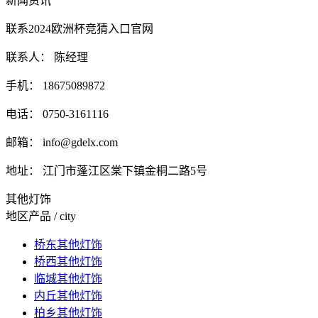
新闻资讯
联系2024欧洲杯竞猜入口官网
联系人： 陈经理
手机： 18675089872
电话： 0750-3161116
邮箱：
info@gdelx.com
地址： 江门市蓬江区棠下镇金桐二路5号
其他灯饰
地区产品
/ city
桥东其他灯饰
桥西其他灯饰
临城其他灯饰
内丘其他灯饰
柏乡其他灯饰