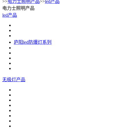
>>
电力士照明产品
>>
led产品
电力士照明产品
led产品
庐阳led防爆灯系列
无极灯产品