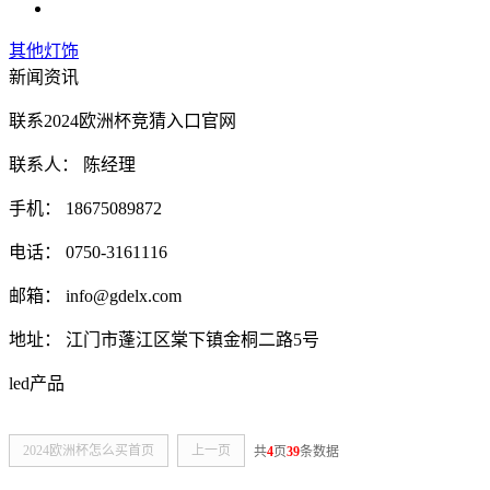
其他灯饰
新闻资讯
联系2024欧洲杯竞猜入口官网
联系人： 陈经理
手机： 18675089872
电话： 0750-3161116
邮箱：
info@gdelx.com
地址： 江门市蓬江区棠下镇金桐二路5号
led产品
2024欧洲杯怎么买首页
上一页
共
4
页
39
条数据