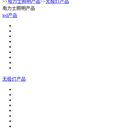
>>
电力士照明产品
>>
无极灯产品
电力士照明产品
led产品
无极灯产品