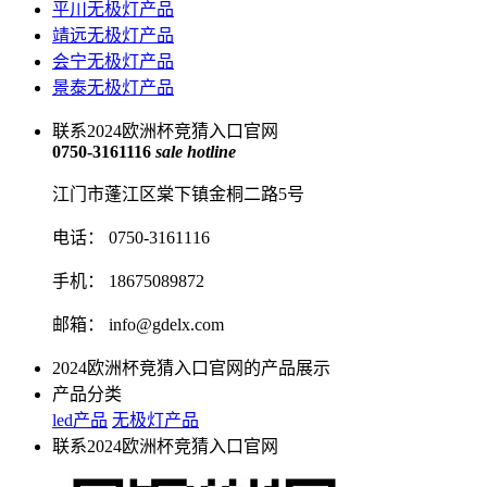
平川无极灯产品
靖远无极灯产品
会宁无极灯产品
景泰无极灯产品
联系2024欧洲杯竞猜入口官网
0750-3161116
sale hotline
江门市蓬江区棠下镇金桐二路5号
电话： 0750-3161116
手机： 18675089872
邮箱：
info@gdelx.com
2024欧洲杯竞猜入口官网的产品展示
产品分类
led产品
无极灯产品
联系2024欧洲杯竞猜入口官网