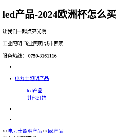
led产品-2024欧洲杯怎么买
让我们一起点亮光明
工业照明 商业照明 城市照明
服务热线：
0750-3161116
电力士照明产品
led产品
其他灯饰
>>
电力士照明产品
>>
led产品