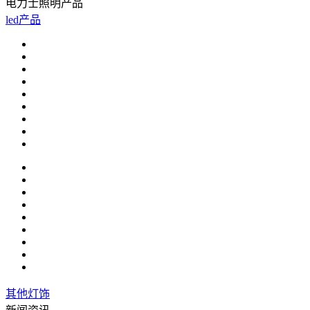
电力士照明产品
led产品
其他灯饰