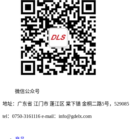
微信公众号
地址：广东省 江门市 蓬江区 棠下镇 金桐二路5号，529085
tel：0750-3161116 e-mail：
info@gdelx.com