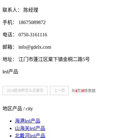
联系人： 陈经理
手机： 18675089872
电话： 0750-3161116
邮箱：
info@gdelx.com
地址： 江门市蓬江区棠下镇金桐二路5号
led产品
2024欧洲杯怎么买首页
上一页
共
4
页
39
条数据
地区产品
/ city
海港led产品
山海关led产品
北戴河led产品