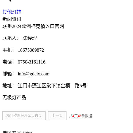
其他灯饰
新闻资讯
联系2024欧洲杯竞猜入口官网
联系人： 陈经理
手机： 18675089872
电话： 0750-3161116
邮箱：
info@gdelx.com
地址： 江门市蓬江区棠下镇金桐二路5号
无极灯产品
2024欧洲杯怎么买首页
上一页
共
4
页
46
条数据