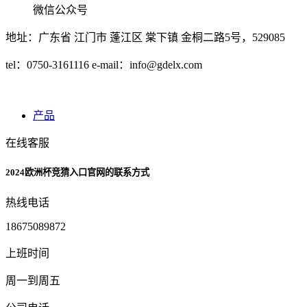
微信公众号
地址：广东省 江门市 蓬江区 棠下镇 金桐二路5号，529085
tel：0750-3161116 e-mail：
info@gdelx.com
产品
在线客服
2024欧洲杯竞猜入口官网的联系方式
热线电话
18675089872
上班时间
周一到周五