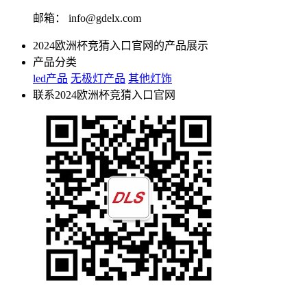
邮箱：
info@gdelx.com
2024欧洲杯竞猜入口官网的产品展示
产品分类
led产品
无极灯产品
其他灯饰
联系2024欧洲杯竞猜入口官网