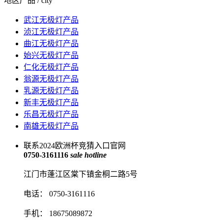
地区产品
/ city
武江无极灯产品
浈江无极灯产品
曲江无极灯产品
始兴无极灯产品
仁化无极灯产品
翁源无极灯产品
乳源无极灯产品
新丰无极灯产品
乐昌无极灯产品
南雄无极灯产品
联系2024欧洲杯竞猜入口官网
0750-3161116
sale hotline
江门市蓬江区棠下镇金桐二路5号
电话： 0750-3161116
手机： 18675089872