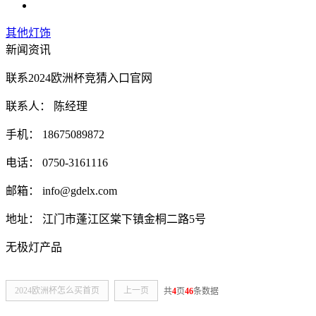
其他灯饰
新闻资讯
联系2024欧洲杯竞猜入口官网
联系人： 陈经理
手机： 18675089872
电话： 0750-3161116
邮箱：
info@gdelx.com
地址： 江门市蓬江区棠下镇金桐二路5号
无极灯产品
2024欧洲杯怎么买首页
上一页
共
4
页
46
条数据