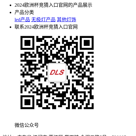
2024欧洲杯竞猜入口官网的产品展示
产品分类
led产品
无极灯产品
其他灯饰
联系2024欧洲杯竞猜入口官网
微信公众号