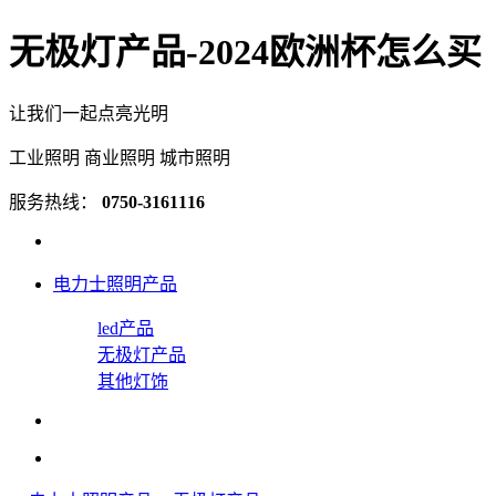
无极灯产品-2024欧洲杯怎么买
让我们一起点亮光明
工业照明 商业照明 城市照明
服务热线：
0750-3161116
电力士照明产品
led产品
无极灯产品
其他灯饰