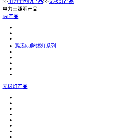
>>
电力士照明产品
>>
无极灯产品
电力士照明产品
led产品
濉溪led防爆灯系列
无极灯产品