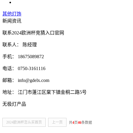
其他灯饰
新闻资讯
联系2024欧洲杯竞猜入口官网
联系人： 陈经理
手机： 18675089872
电话： 0750-3161116
邮箱：
info@gdelx.com
地址： 江门市蓬江区棠下镇金桐二路5号
无极灯产品
2024欧洲杯怎么买首页
上一页
共
4
页
46
条数据