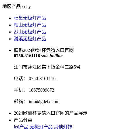
地区产品
/ city
杜集无极灯产品
相山无极灯产品
烈山无极灯产品
濉溪无极灯产品
联系2024欧洲杯竞猜入口官网
0750-3161116
sale hotline
江门市蓬江区棠下镇金桐二路5号
电话： 0750-3161116
手机： 18675089872
邮箱：
info@gdelx.com
2024欧洲杯竞猜入口官网的产品展示
产品分类
led产品
无极灯产品
其他灯饰