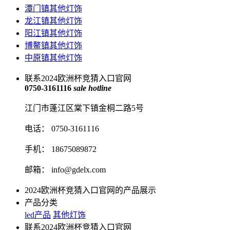
潭门镇其他灯饰
龙江镇其他灯饰
阳江镇其他灯饰
博鳌镇其他灯饰
中原镇其他灯饰
联系2024欧洲杯竞猜入口官网
0750-3161116
sale hotline
江门市蓬江区棠下镇金桐二路5号
电话： 0750-3161116
手机： 18675089872
邮箱：
info@gdelx.com
2024欧洲杯竞猜入口官网的产品展示
产品分类
led产品
其他灯饰
联系2024欧洲杯竞猜入口官网