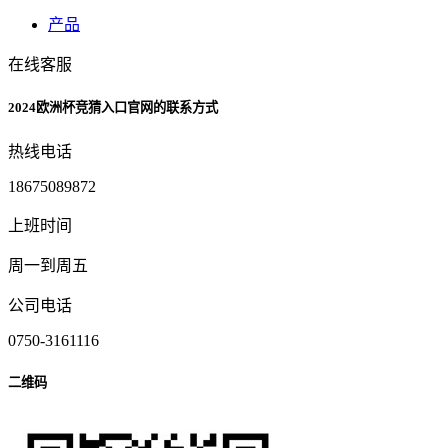
产品
在线客服
2024欧洲杯竞猜入口官网的联系方式
热线电话
18675089872
上班时间
周一到周五
公司电话
0750-3161116
二维码