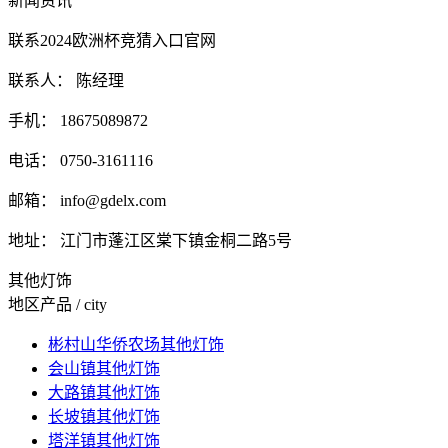
新闻资讯
联系2024欧洲杯竞猜入口官网
联系人： 陈经理
手机： 18675089872
电话： 0750-3161116
邮箱：
info@gdelx.com
地址： 江门市蓬江区棠下镇金桐二路5号
其他灯饰
地区产品
/ city
彬村山华侨农场其他灯饰
会山镇其他灯饰
大路镇其他灯饰
长坡镇其他灯饰
塔洋镇其他灯饰