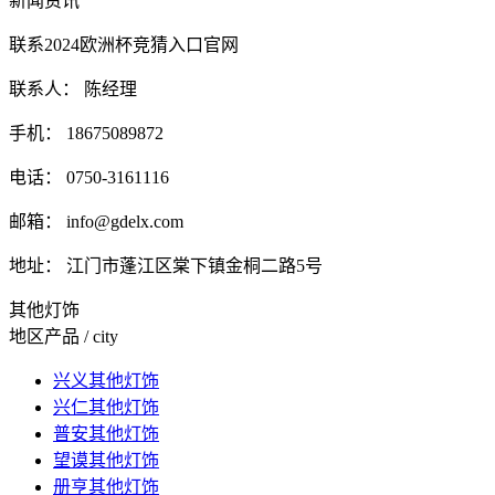
新闻资讯
联系2024欧洲杯竞猜入口官网
联系人： 陈经理
手机： 18675089872
电话： 0750-3161116
邮箱：
info@gdelx.com
地址： 江门市蓬江区棠下镇金桐二路5号
其他灯饰
地区产品
/ city
兴义其他灯饰
兴仁其他灯饰
普安其他灯饰
望谟其他灯饰
册亨其他灯饰