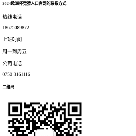
2024欧洲杯竞猜入口官网的联系方式
热线电话
18675089872
上班时间
周一到周五
公司电话
0750-3161116
二维码