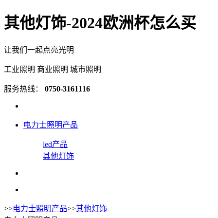
其他灯饰-2024欧洲杯怎么买
让我们一起点亮光明
工业照明 商业照明 城市照明
服务热线：
0750-3161116
电力士照明产品
led产品
其他灯饰
>>
电力士照明产品
>>
其他灯饰