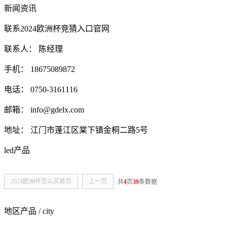
新闻资讯
联系2024欧洲杯竞猜入口官网
联系人： 陈经理
手机： 18675089872
电话： 0750-3161116
邮箱：
info@gdelx.com
地址： 江门市蓬江区棠下镇金桐二路5号
led产品
2024欧洲杯怎么买首页
上一页
共
4
页
39
条数据
地区产品
/ city