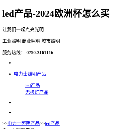
led产品-2024欧洲杯怎么买
让我们一起点亮光明
工业照明 商业照明 城市照明
服务热线：
0750-3161116
电力士照明产品
led产品
无极灯产品
>>
电力士照明产品
>>
led产品