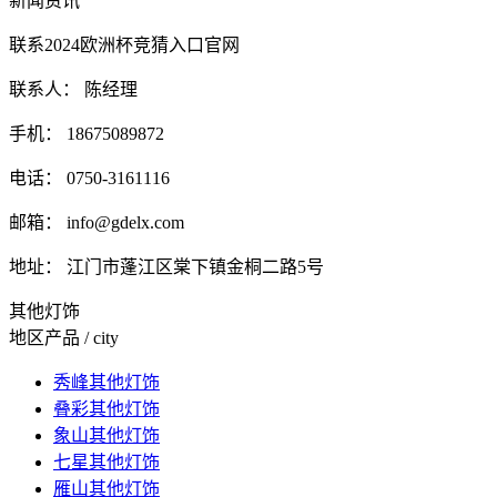
新闻资讯
联系2024欧洲杯竞猜入口官网
联系人： 陈经理
手机： 18675089872
电话： 0750-3161116
邮箱：
info@gdelx.com
地址： 江门市蓬江区棠下镇金桐二路5号
其他灯饰
地区产品
/ city
秀峰其他灯饰
叠彩其他灯饰
象山其他灯饰
七星其他灯饰
雁山其他灯饰