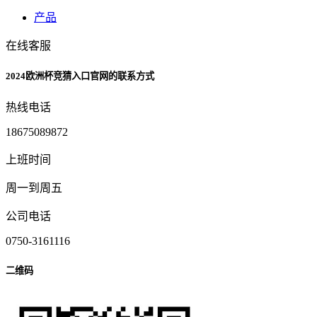
产品
在线客服
2024欧洲杯竞猜入口官网的联系方式
热线电话
18675089872
上班时间
周一到周五
公司电话
0750-3161116
二维码