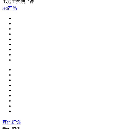
电力士照明产品
led产品
其他灯饰