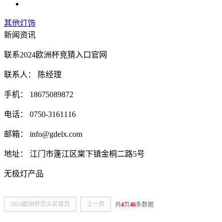
其他灯饰
新闻资讯
联系2024欧洲杯竞猜入口官网
联系人： 陈经理
手机： 18675089872
电话： 0750-3161116
邮箱：
info@gdelx.com
地址： 江门市蓬江区棠下镇金桐二路5号
无极灯产品
2024欧洲杯怎么买首页
上一页
共
4
页
46
条数据