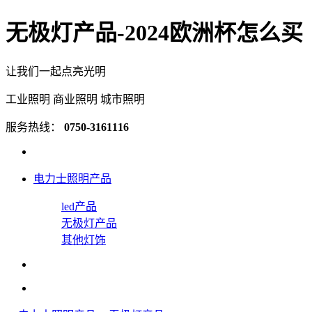
无极灯产品-2024欧洲杯怎么买
让我们一起点亮光明
工业照明 商业照明 城市照明
服务热线：
0750-3161116
电力士照明产品
led产品
无极灯产品
其他灯饰