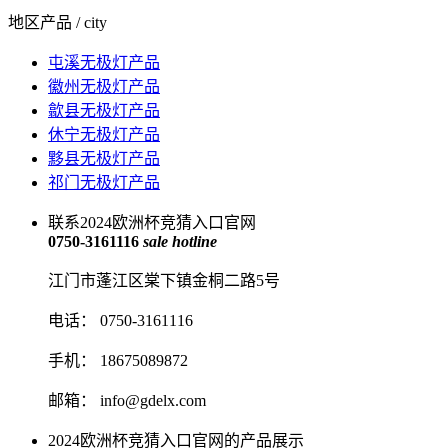
地区产品
/ city
屯溪无极灯产品
徽州无极灯产品
歙县无极灯产品
休宁无极灯产品
黟县无极灯产品
祁门无极灯产品
联系2024欧洲杯竞猜入口官网
0750-3161116
sale hotline
江门市蓬江区棠下镇金桐二路5号
电话： 0750-3161116
手机： 18675089872
邮箱：
info@gdelx.com
2024欧洲杯竞猜入口官网的产品展示