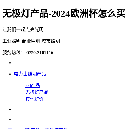
无极灯产品-2024欧洲杯怎么买
让我们一起点亮光明
工业照明 商业照明 城市照明
服务热线：
0750-3161116
电力士照明产品
led产品
无极灯产品
其他灯饰