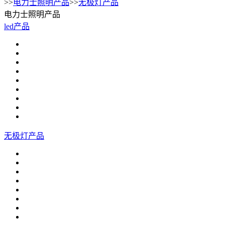
>>
电力士照明产品
>>
无极灯产品
电力士照明产品
led产品
无极灯产品