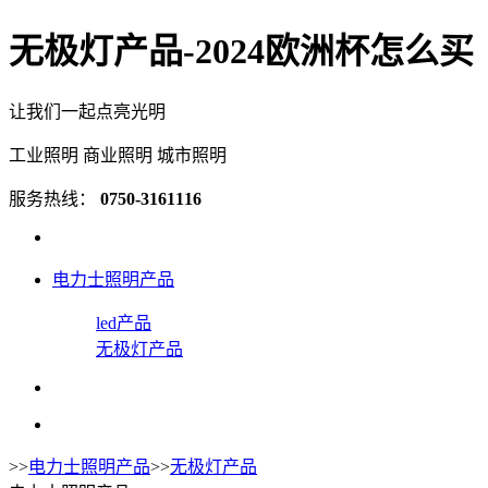
无极灯产品-2024欧洲杯怎么买
让我们一起点亮光明
工业照明 商业照明 城市照明
服务热线：
0750-3161116
电力士照明产品
led产品
无极灯产品
>>
电力士照明产品
>>
无极灯产品