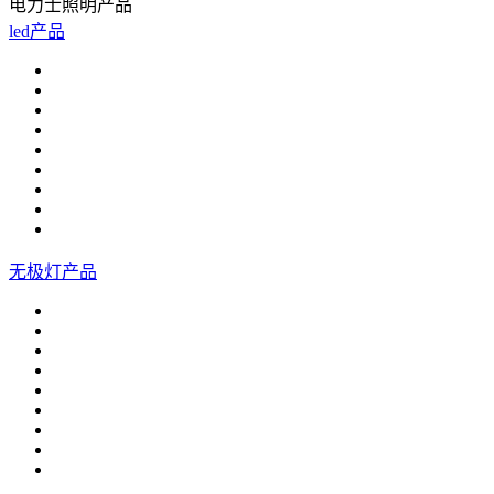
电力士照明产品
led产品
无极灯产品