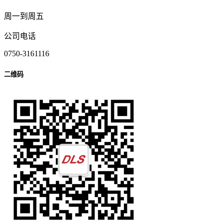
周一到周五
公司电话
0750-3161116
二维码