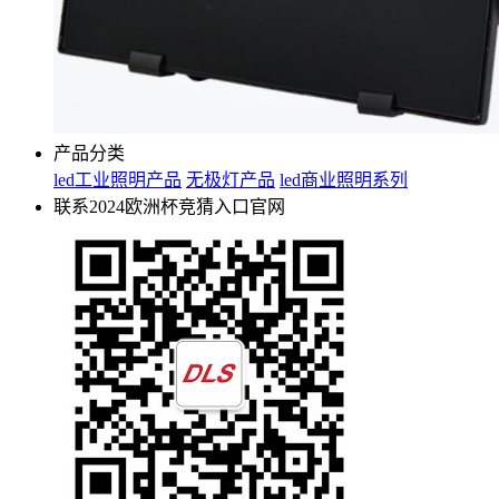
产品分类
led工业照明产品
无极灯产品
led商业照明系列
联系2024欧洲杯竞猜入口官网