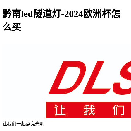
黔南led隧道灯-2024欧洲杯怎
么买
让我们一起点亮光明