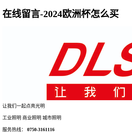
在线留言-2024欧洲杯怎么买
让我们一起点亮光明
工业照明 商业照明 城市照明
服务热线：
0750-3161116