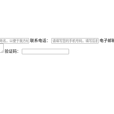
联系电话：
电子邮
验证码：