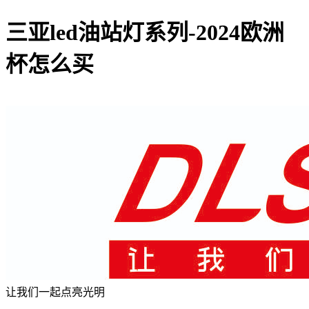
三亚led油站灯系列-2024欧洲
杯怎么买
让我们一起点亮光明