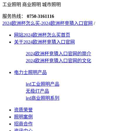
工业照明 商业照明 城市照明
服务热线：
0750-3161116
2024欧洲杯怎么买-2024欧洲杯竞猜入口官网
/
网站2024欧洲杯怎么买首页
关于2024欧洲杯竞猜入口官网
2024欧洲杯竞猜入口官网的简介
2024欧洲杯竞猜入口官网的文化
电力士照明产品
led工业照明产品
无极灯产品
led商业照明系列
资质荣誉
照明案例
招商合作
资讯中心