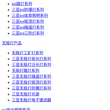
led路灯系列
三亚led防爆灯系列
三亚led体育照明系列
三亚led吸顶灯系列
三亚led隧道灯系列
三亚led三防灯系列
无极灯产品
无极灯工矿灯系列
三亚无极灯投光灯系列
三亚无极灯泛光灯系列
无极灯路灯系列
三亚无极灯隧道灯系列
三亚无极灯吸顶灯系列
三亚无极灯防爆灯系列
三亚无极灯光源
三亚无极灯电子镇流器
led商业照明系列