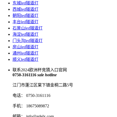
东城led隧道灯
西城led隧道灯
朝阳led隧道灯
丰台led隧道灯
石景山led隧道灯
海淀led隧道灯
门头沟led隧道灯
房山led隧道灯
通州led隧道灯
顺义led隧道灯
联系2024欧洲杯竞猜入口官网
0750-3161116
sale hotline
江门市蓬江区棠下镇金桐二路5号
电话： 0750-3161116
手机： 18675089872
邮箱：
info@gdelx.com