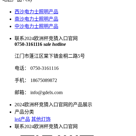
西沙电力士照明产品
南沙电力士照明产品
中沙电力士照明产品
联系2024欧洲杯竞猜入口官网
0750-3161116
sale hotline
江门市蓬江区棠下镇金桐二路5号
电话： 0750-3161116
手机： 18675089872
邮箱：
info@gdelx.com
2024欧洲杯竞猜入口官网的产品展示
产品分类
led产品
其他灯饰
联系2024欧洲杯竞猜入口官网