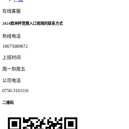
在线客服
2024欧洲杯竞猜入口官网的联系方式
热线电话
18675089872
上班时间
周一到周五
公司电话
0750-3161116
二维码