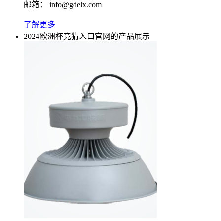
邮箱：
info@gdelx.com
了解更多
2024欧洲杯竞猜入口官网的产品展示