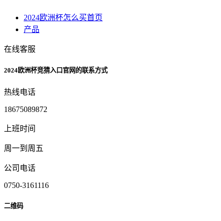
2024欧洲杯怎么买首页
产品
在线客服
2024欧洲杯竞猜入口官网的联系方式
热线电话
18675089872
上班时间
周一到周五
公司电话
0750-3161116
二维码