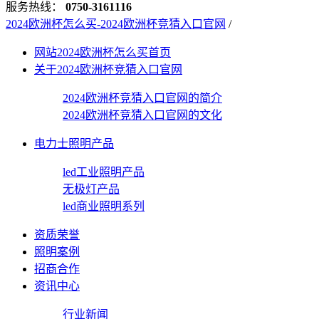
服务热线：
0750-3161116
2024欧洲杯怎么买-2024欧洲杯竞猜入口官网
/
网站2024欧洲杯怎么买首页
关于2024欧洲杯竞猜入口官网
2024欧洲杯竞猜入口官网的简介
2024欧洲杯竞猜入口官网的文化
电力士照明产品
led工业照明产品
无极灯产品
led商业照明系列
资质荣誉
照明案例
招商合作
资讯中心
行业新闻