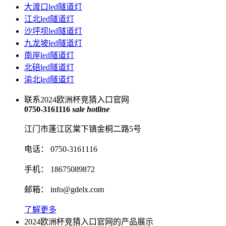
大渡口led隧道灯
江北led隧道灯
沙坪坝led隧道灯
九龙坡led隧道灯
南岸led隧道灯
北碚led隧道灯
渝北led隧道灯
联系2024欧洲杯竞猜入口官网
0750-3161116
sale hotline
江门市蓬江区棠下镇金桐二路5号
电话： 0750-3161116
手机： 18675089872
邮箱：
info@gdelx.com
了解更多
2024欧洲杯竞猜入口官网的产品展示