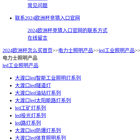
常见问题
联系2024欧洲杯竞猜入口官网
2024欧洲杯竞猜入口官网的联系方式
在线留言
2024欧洲杯怎么买首页
>>
电力士照明产品
>>
led工业照明产品
>
电力士照明产品
led工业照明产品
大渡口led智能工业照明灯系列
大渡口led隧道灯
大渡口led油站灯系列
大渡口led太阳能路灯系列
led工矿灯系列
led投光灯系列
led路灯系列
大渡口led防爆灯系列
大渡口led体育照明系列