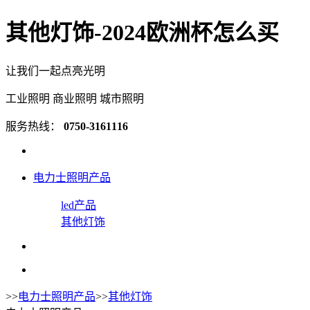
其他灯饰-2024欧洲杯怎么买
让我们一起点亮光明
工业照明 商业照明 城市照明
服务热线：
0750-3161116
电力士照明产品
led产品
其他灯饰
>>
电力士照明产品
>>
其他灯饰