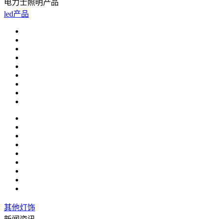
电力士照明产品
led产品
其他灯饰