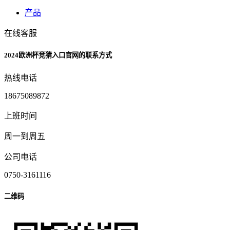
产品
在线客服
2024欧洲杯竞猜入口官网的联系方式
热线电话
18675089872
上班时间
周一到周五
公司电话
0750-3161116
二维码