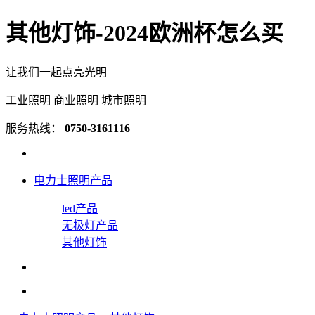
其他灯饰-2024欧洲杯怎么买
让我们一起点亮光明
工业照明 商业照明 城市照明
服务热线：
0750-3161116
电力士照明产品
led产品
无极灯产品
其他灯饰